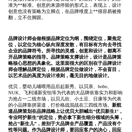
准为**标准。创意的来源停留的形式上，表现上，设计
创意也没有策略为立脚点，在品牌维度上**很容易被推
翻，立不住脚跟。
品牌设计师会做根据品牌定位为纲，围绕定位，聚焦定
位，以定位为核心纵向深度发散，有目标有方向去寻找
企业的品牌符号。所寻找的灵感，创意和设计，都离不
开品牌策略的指导。品牌策略支撑设计，设计是品牌策
略核心思想的具象化。这里面很大的区别在于品牌设计
师会理解品牌定位，根据品牌定位做设计，不会盲目，
以艺术品的高度为设计准则，毫无目的地做设计。
优贝，婴幼儿哺喂用品后起新秀。以贝亲、bobo、
NUK、飞利浦新安怡等为代表的大品牌依靠实力和影响
力抢占一二线市场，以贝儿欣、小土豆、日康等为代表
的小品牌靠拼渠道，打价格战混战在三四线市场。
新航
道品牌策划在品牌战略上让优贝大胆喊出“优贝新生1°，
专业呵护新生”的定位，势必拿下新生细分领域的头筹，
抢占“新生儿”，差别于大品牌全产品覆盖，产品没有个
性等问题。作为品牌设计师，要回应客户的决心，回应