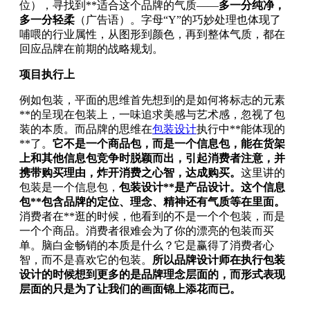
位），寻找到**适合这个品牌的气质——
多一分纯净，
多一分轻柔
（广告语）。字母“Y”的巧妙处理也体现了
哺喂的行业属性，从图形到颜色，再到整体气质，都在
回应品牌在前期的战略规划。
项目执行上
例如包装，平面的思维首先想到的是如何将标志的元素
**的呈现在包装上，一味追求美感与艺术感，忽视了包
装的本质。而品牌的思维在
包装设计
执行中**能体现的
**了。
它不是一个商品包，而是一个信息包，能在货架
上和其他信息包竞争时脱颖而出，引起消费者注意，并
携带购买理由，炸开消费之心智，达成购买。
这里讲的
包装是一个信息包，
包装设计**是产品设计。这个信息
包**包含品牌的定位、理念、精神还有气质等在里面。
消费者在**逛的时候，他看到的不是一个个包装，而是
一个个商品。消费者很难会为了你的漂亮的包装而买
单。脑白金畅销的本质是什么？它是赢得了消费者心
智，而不是喜欢它的包装。
所以品牌设计师在执行包装
设计的时候想到更多的是品牌理念层面的，而形式表现
层面的只是为了让我们的画面锦上添花而已。