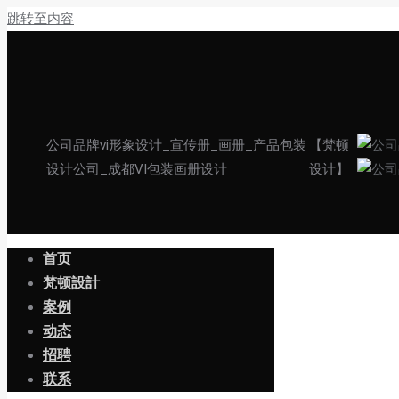
跳转至内容
公司品牌vi形象设计_宣传册_画册_产品包装
【梵顿
设计公司_成都VI包装画册设计
设计】
首页
梵顿設計
案例
动态
招聘
联系