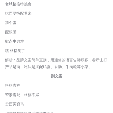
老城格格特挑食
吃面要搭配着来
加个蛋
配根肠
撒点牛肉粒
嘿 格格笑了
解析：品牌文案简单直接，用通俗的语言告诉顾客，餐厅主打
产品是面，吃法是搭配鸡蛋、香肠、牛肉粒等小菜。
副文案
格格吉祥
荤素搭配，格格不累
卖面买驸马